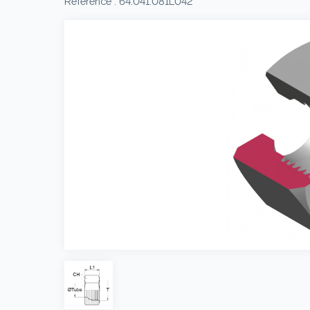
Référence : 64.041.081L042