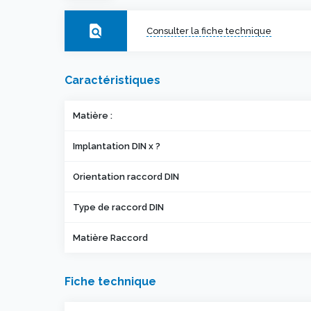
find_in_page
Consulter la fiche technique
Caractéristiques
Matière :
Implantation DIN x ?
Orientation raccord DIN
Type de raccord DIN
Matière Raccord
Fiche technique