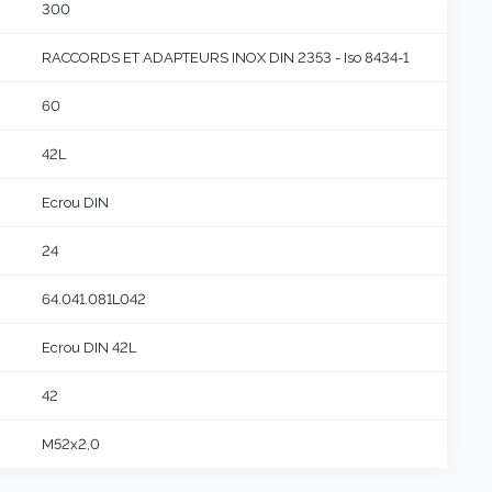
300
RACCORDS ET ADAPTEURS INOX DIN 2353 - Iso 8434-1
60
42L
Ecrou DIN
24
64.041.081L042
Ecrou DIN 42L
42
M52x2,0