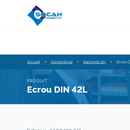
Accueil
Connectique
Raccords din
Ecrou D
PRODUIT
Ecrou DIN 42L