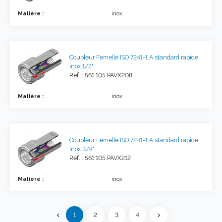
Matière :
inox
Coupleur Femelle ISO 7241-1 A standard rapide
inox 1/2"
Ref. : 561.105.PAVX208
Matière :
inox
Coupleur Femelle ISO 7241-1 A standard rapide
inox 3/4"
Ref. : 561.105.PAVX212
Matière :
inox
Précédent
1
2
3
4
chevron_left
chevron_right
Suivant