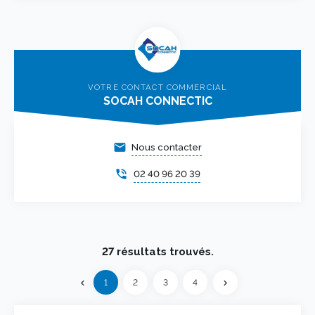
VOTRE CONTACT COMMERCIAL
SOCAH CONNECTIC
email
Nous contacter
phone_in_talk
02 40 96 20 39
27 résultats trouvés.
Précédent
1
2
3
4
chevron_left
chevron_right
Suivant